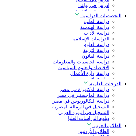
ادرس فى بولندا
ادرس فى التشيك
التخصصات الدراسية
ادرس في المجر
دراسة الطب
ادرس في الصين
دراسة الهندسة
دراسة الآداب
الدراسات الإسلامية
دراسة العلوم
دراسة التربية
دراسة القانون
دراسة الحاسبات والمعلومات
الاقتصاد والعلوم السياسية
دراسة إدارة الأعمال
دراسة التمريض
الدرجات العلمية
دراسة طب الأسنان
دراسة الدكتوراة في مصر
دراسة الصيدلة
دراسة الماجستير في مصر
دراسة العلوم الصحية
دراسة البكالوريوس في مصر
دراسة العلاج الطبيعي
التسجيل في الزمالة المصرية
دراسة الذكاء الاصطناعي
التسجيل في البورد العربي
دراسة الأمن السيبراني
دبلوم الدراسات العليا
الطلاب العرب
الطلاب الأردنيين