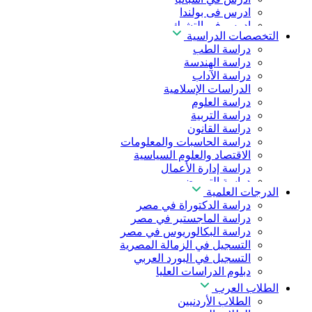
ادرس فى بولندا
ادرس فى التشيك
التخصصات الدراسية
ادرس في المجر
دراسة الطب
ادرس في الصين
دراسة الهندسة
دراسة الآداب
الدراسات الإسلامية
دراسة العلوم
دراسة التربية
دراسة القانون
دراسة الحاسبات والمعلومات
الاقتصاد والعلوم السياسية
دراسة إدارة الأعمال
دراسة التمريض
الدرجات العلمية
دراسة طب الأسنان
دراسة الدكتوراة في مصر
دراسة الصيدلة
دراسة الماجستير في مصر
دراسة العلوم الصحية
دراسة البكالوريوس في مصر
دراسة العلاج الطبيعي
التسجيل في الزمالة المصرية
دراسة الذكاء الاصطناعي
التسجيل في البورد العربي
دراسة الأمن السيبراني
دبلوم الدراسات العليا
الطلاب العرب
الطلاب الأردنيين