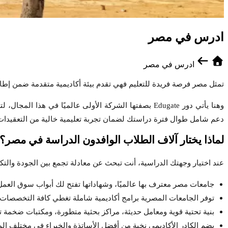
ادرس في مصر
ادرس في مصر
تمثل مصر فرصة فريدة للتعليم فهي تقدم بيئة أكاديمية متقدمة ضمن إطار
وهنا يأتي دور Edugate بصفتها الشركة الأولى عالميًا 
دعم شامل طوال فترة دراستك لضمان تجربة تعليمية خالية من التعقيدا
لماذا يختار آلاف الطلاب الوافدون الدراسة في مصر؟
عند اختيار وجهتك الدراسية، أنت تبحث عن معادلة تجمع بين الجودة والتك
جامعات مصر معترف بها عالميًا، وشهاداتها تفتح لك أبواب سوق العمل
توفر الجامعات المصرية برامج أكاديمية شاملة تغطي كافة التخصصات ا
بنية تحتية قوية ومعامل حديثة، مراكز بحثية متطورة، ومكتبات ضخمة تد
يضم الكادر الأكاديمي نخبة من أفضل الأساتذة والخبراء في مختلف الم