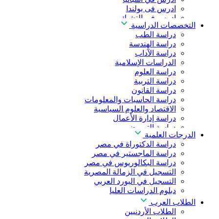
ادرس فى بولندا
ادرس فى التشيك
التخصصات الدراسية
ادرس في المجر
دراسة الطب
ادرس في الصين
دراسة الهندسة
دراسة الآداب
الدراسات الإسلامية
دراسة العلوم
دراسة التربية
دراسة القانون
دراسة الحاسبات والمعلومات
الاقتصاد والعلوم السياسية
دراسة إدارة الأعمال
دراسة التمريض
الدرجات العلمية
دراسة طب الأسنان
دراسة الدكتوراة في مصر
دراسة الصيدلة
دراسة الماجستير في مصر
دراسة العلوم الصحية
دراسة البكالوريوس في مصر
دراسة العلاج الطبيعي
التسجيل في الزمالة المصرية
دراسة الذكاء الاصطناعي
التسجيل في البورد العربي
دراسة الأمن السيبراني
دبلوم الدراسات العليا
الطلاب العرب
الطلاب الأردنيين