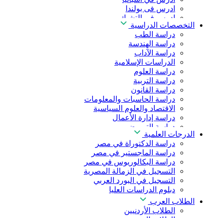
ادرس فى بولندا
ادرس فى التشيك
التخصصات الدراسية
ادرس في المجر
دراسة الطب
ادرس في الصين
دراسة الهندسة
دراسة الآداب
الدراسات الإسلامية
دراسة العلوم
دراسة التربية
دراسة القانون
دراسة الحاسبات والمعلومات
الاقتصاد والعلوم السياسية
دراسة إدارة الأعمال
دراسة التمريض
الدرجات العلمية
دراسة طب الأسنان
دراسة الدكتوراة في مصر
دراسة الصيدلة
دراسة الماجستير في مصر
دراسة العلوم الصحية
دراسة البكالوريوس في مصر
دراسة العلاج الطبيعي
التسجيل في الزمالة المصرية
دراسة الذكاء الاصطناعي
التسجيل في البورد العربي
دراسة الأمن السيبراني
دبلوم الدراسات العليا
الطلاب العرب
الطلاب الأردنيين