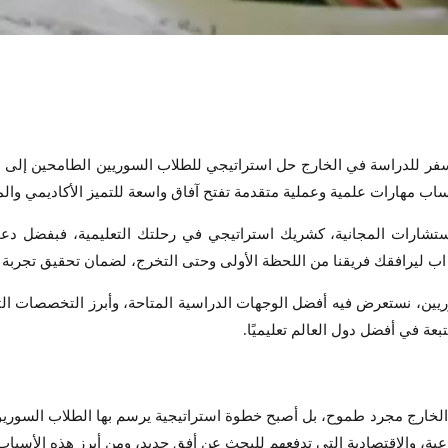
سفر للدراسة في الخارج حل استراتيجي للطلاب السوريين الطامحين إلى م
اب مهارات علمية وعملية متقدمة تفتح آفاق واسعة للتميز الأكاديمي والم
لخدمات التعليمية والاستشارات المجانية، كشريك استراتيجي في رحلتك التعليمية، فب
 ليرافقك فريقنا من اللحظة الأولى وحتى التخرج، لضمان تحقيق تجربة أك
ين، نستعرض فيه أفضل الوجهات الدراسية المتاحة، وأبرز التخصصات التي 
بعة في أفضل دول العالم تعليميًا.
الخارج مجرد طموح، بل أصبح خطوة استراتيجية يرسم بها الطلاب السوريون
اعية، والاقتصادية التي تدفعهم للبحث عن أفق جديد، ومن أبرز هذه الأسباب