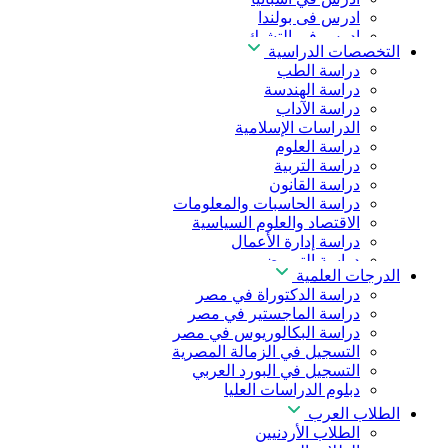
ادرس فى بولندا
ادرس فى التشيك
التخصصات الدراسية
ادرس في المجر
دراسة الطب
ادرس في الصين
دراسة الهندسة
دراسة الآداب
الدراسات الإسلامية
دراسة العلوم
دراسة التربية
دراسة القانون
دراسة الحاسبات والمعلومات
الاقتصاد والعلوم السياسية
دراسة إدارة الأعمال
دراسة التمريض
الدرجات العلمية
دراسة طب الأسنان
دراسة الدكتوراة في مصر
دراسة الصيدلة
دراسة الماجستير في مصر
دراسة العلوم الصحية
دراسة البكالوريوس في مصر
دراسة العلاج الطبيعي
التسجيل في الزمالة المصرية
دراسة الذكاء الاصطناعي
التسجيل في البورد العربي
دراسة الأمن السيبراني
دبلوم الدراسات العليا
الطلاب العرب
الطلاب الأردنيين