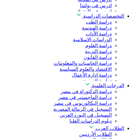
ادرس فى بولندا
ادرس فى التشيك
التخصصات الدراسية
ادرس في المجر
دراسة الطب
ادرس في الصين
دراسة الهندسة
دراسة الآداب
الدراسات الإسلامية
دراسة العلوم
دراسة التربية
دراسة القانون
دراسة الحاسبات والمعلومات
الاقتصاد والعلوم السياسية
دراسة إدارة الأعمال
دراسة التمريض
الدرجات العلمية
دراسة طب الأسنان
دراسة الدكتوراة في مصر
دراسة الصيدلة
دراسة الماجستير في مصر
دراسة العلوم الصحية
دراسة البكالوريوس في مصر
دراسة العلاج الطبيعي
التسجيل في الزمالة المصرية
دراسة الذكاء الاصطناعي
التسجيل في البورد العربي
دراسة الأمن السيبراني
دبلوم الدراسات العليا
الطلاب العرب
الطلاب الأردنيين