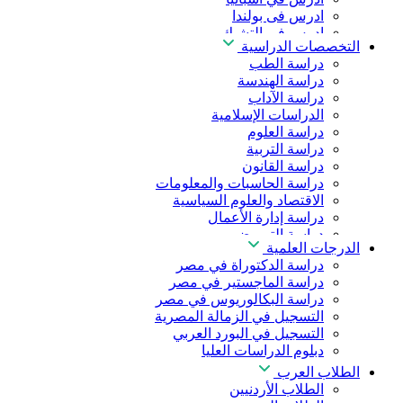
ادرس فى بولندا
ادرس فى التشيك
التخصصات الدراسية
ادرس في المجر
دراسة الطب
ادرس في الصين
دراسة الهندسة
دراسة الآداب
الدراسات الإسلامية
دراسة العلوم
دراسة التربية
دراسة القانون
دراسة الحاسبات والمعلومات
الاقتصاد والعلوم السياسية
دراسة إدارة الأعمال
دراسة التمريض
الدرجات العلمية
دراسة طب الأسنان
دراسة الدكتوراة في مصر
دراسة الصيدلة
دراسة الماجستير في مصر
دراسة العلوم الصحية
دراسة البكالوريوس في مصر
دراسة العلاج الطبيعي
التسجيل في الزمالة المصرية
دراسة الذكاء الاصطناعي
التسجيل في البورد العربي
دراسة الأمن السيبراني
دبلوم الدراسات العليا
الطلاب العرب
الطلاب الأردنيين