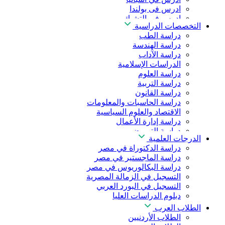
ادرس فى بولندا
ادرس فى التشيك
التخصصات الدراسية
ادرس في المجر
دراسة الطب
ادرس في الصين
دراسة الهندسة
دراسة الآداب
الدراسات الإسلامية
دراسة العلوم
دراسة التربية
دراسة القانون
دراسة الحاسبات والمعلومات
الاقتصاد والعلوم السياسية
دراسة إدارة الأعمال
دراسة التمريض
الدرجات العلمية
دراسة طب الأسنان
دراسة الدكتوراة في مصر
دراسة الصيدلة
دراسة الماجستير في مصر
دراسة العلوم الصحية
دراسة البكالوريوس في مصر
دراسة العلاج الطبيعي
التسجيل في الزمالة المصرية
دراسة الذكاء الاصطناعي
التسجيل في البورد العربي
دراسة الأمن السيبراني
دبلوم الدراسات العليا
الطلاب العرب
الطلاب الأردنيين