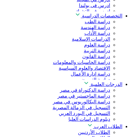
ادرس فى بولندا
ادرس فى التشيك
التخصصات الدراسية
ادرس في المجر
دراسة الطب
ادرس في الصين
دراسة الهندسة
دراسة الآداب
الدراسات الإسلامية
دراسة العلوم
دراسة التربية
دراسة القانون
دراسة الحاسبات والمعلومات
الاقتصاد والعلوم السياسية
دراسة إدارة الأعمال
دراسة التمريض
الدرجات العلمية
دراسة طب الأسنان
دراسة الدكتوراة في مصر
دراسة الصيدلة
دراسة الماجستير في مصر
دراسة العلوم الصحية
دراسة البكالوريوس في مصر
دراسة العلاج الطبيعي
التسجيل في الزمالة المصرية
دراسة الذكاء الاصطناعي
التسجيل في البورد العربي
دراسة الأمن السيبراني
دبلوم الدراسات العليا
الطلاب العرب
الطلاب الأردنيين