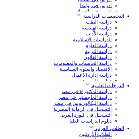
ادرس فى بولندا
ادرس فى التشيك
التخصصات الدراسية
ادرس في المجر
دراسة الطب
ادرس في الصين
دراسة الهندسة
دراسة الآداب
الدراسات الإسلامية
دراسة العلوم
دراسة التربية
دراسة القانون
دراسة الحاسبات والمعلومات
الاقتصاد والعلوم السياسية
دراسة إدارة الأعمال
دراسة التمريض
الدرجات العلمية
دراسة طب الأسنان
دراسة الدكتوراة في مصر
دراسة الصيدلة
دراسة الماجستير في مصر
دراسة العلوم الصحية
دراسة البكالوريوس في مصر
دراسة العلاج الطبيعي
التسجيل في الزمالة المصرية
دراسة الذكاء الاصطناعي
التسجيل في البورد العربي
دراسة الأمن السيبراني
دبلوم الدراسات العليا
الطلاب العرب
الطلاب الأردنيين