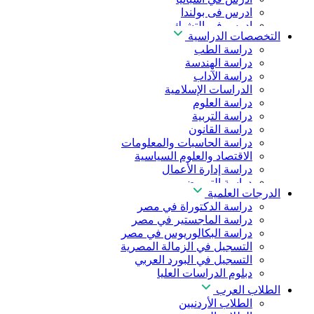
ادرس فى بولندا
ادرس فى التشيك
التخصصات الدراسية
ادرس في المجر
دراسة الطب
ادرس في الصين
دراسة الهندسة
دراسة الآداب
الدراسات الإسلامية
دراسة العلوم
دراسة التربية
دراسة القانون
دراسة الحاسبات والمعلومات
الاقتصاد والعلوم السياسية
دراسة إدارة الأعمال
دراسة التمريض
الدرجات العلمية
دراسة طب الأسنان
دراسة الدكتوراة في مصر
دراسة الصيدلة
دراسة الماجستير في مصر
دراسة العلوم الصحية
دراسة البكالوريوس في مصر
دراسة العلاج الطبيعي
التسجيل في الزمالة المصرية
دراسة الذكاء الاصطناعي
التسجيل في البورد العربي
دراسة الأمن السيبراني
دبلوم الدراسات العليا
الطلاب العرب
الطلاب الأردنيين