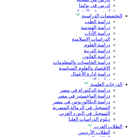
ادرس فى بولندا
ادرس فى التشيك
التخصصات الدراسية
ادرس في المجر
دراسة الطب
ادرس في الصين
دراسة الهندسة
دراسة الآداب
الدراسات الإسلامية
دراسة العلوم
دراسة التربية
دراسة القانون
دراسة الحاسبات والمعلومات
الاقتصاد والعلوم السياسية
دراسة إدارة الأعمال
دراسة التمريض
الدرجات العلمية
دراسة طب الأسنان
دراسة الدكتوراة في مصر
دراسة الصيدلة
دراسة الماجستير في مصر
دراسة العلوم الصحية
دراسة البكالوريوس في مصر
دراسة العلاج الطبيعي
التسجيل في الزمالة المصرية
دراسة الذكاء الاصطناعي
التسجيل في البورد العربي
دراسة الأمن السيبراني
دبلوم الدراسات العليا
الطلاب العرب
الطلاب الأردنيين