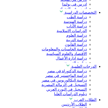
ادرس فى بولندا
ادرس فى التشيك
التخصصات الدراسية
ادرس في المجر
دراسة الطب
ادرس في الصين
دراسة الهندسة
دراسة الآداب
الدراسات الإسلامية
دراسة العلوم
دراسة التربية
دراسة القانون
دراسة الحاسبات والمعلومات
الاقتصاد والعلوم السياسية
دراسة إدارة الأعمال
دراسة التمريض
الدرجات العلمية
دراسة طب الأسنان
دراسة الدكتوراة في مصر
دراسة الصيدلة
دراسة الماجستير في مصر
دراسة العلوم الصحية
دراسة البكالوريوس في مصر
دراسة العلاج الطبيعي
التسجيل في الزمالة المصرية
دراسة الذكاء الاصطناعي
التسجيل في البورد العربي
دراسة الأمن السيبراني
دبلوم الدراسات العليا
الطلاب العرب
الطلاب الأردنيين