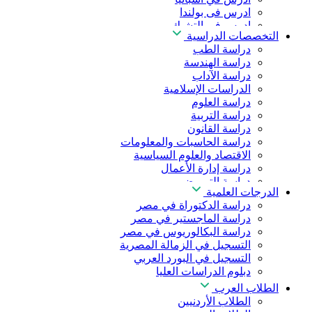
ادرس فى بولندا
ادرس فى التشيك
التخصصات الدراسية
ادرس في المجر
دراسة الطب
ادرس في الصين
دراسة الهندسة
دراسة الآداب
الدراسات الإسلامية
دراسة العلوم
دراسة التربية
دراسة القانون
دراسة الحاسبات والمعلومات
الاقتصاد والعلوم السياسية
دراسة إدارة الأعمال
دراسة التمريض
الدرجات العلمية
دراسة طب الأسنان
دراسة الدكتوراة في مصر
دراسة الصيدلة
دراسة الماجستير في مصر
دراسة العلوم الصحية
دراسة البكالوريوس في مصر
دراسة العلاج الطبيعي
التسجيل في الزمالة المصرية
دراسة الذكاء الاصطناعي
التسجيل في البورد العربي
دراسة الأمن السيبراني
دبلوم الدراسات العليا
الطلاب العرب
الطلاب الأردنيين