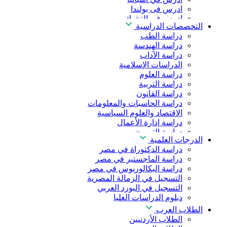
ادرس فى بولندا
ادرس فى التشيك
التخصصات الدراسية
ادرس في المجر
دراسة الطب
ادرس في الصين
دراسة الهندسة
دراسة الآداب
الدراسات الإسلامية
دراسة العلوم
دراسة التربية
دراسة القانون
دراسة الحاسبات والمعلومات
الاقتصاد والعلوم السياسية
دراسة إدارة الأعمال
دراسة التمريض
الدرجات العلمية
دراسة طب الأسنان
دراسة الدكتوراة في مصر
دراسة الصيدلة
دراسة الماجستير في مصر
دراسة العلوم الصحية
دراسة البكالوريوس في مصر
دراسة العلاج الطبيعي
التسجيل في الزمالة المصرية
دراسة الذكاء الاصطناعي
التسجيل في البورد العربي
دراسة الأمن السيبراني
دبلوم الدراسات العليا
الطلاب العرب
الطلاب الأردنيين