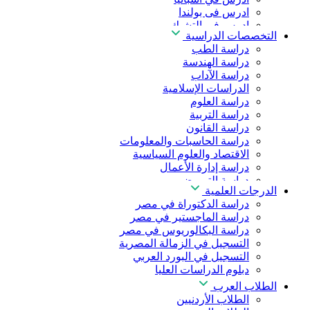
ادرس فى بولندا
ادرس فى التشيك
التخصصات الدراسية
ادرس في المجر
دراسة الطب
ادرس في الصين
دراسة الهندسة
دراسة الآداب
الدراسات الإسلامية
دراسة العلوم
دراسة التربية
دراسة القانون
دراسة الحاسبات والمعلومات
الاقتصاد والعلوم السياسية
دراسة إدارة الأعمال
دراسة التمريض
الدرجات العلمية
دراسة طب الأسنان
دراسة الدكتوراة في مصر
دراسة الصيدلة
دراسة الماجستير في مصر
دراسة العلوم الصحية
دراسة البكالوريوس في مصر
دراسة العلاج الطبيعي
التسجيل في الزمالة المصرية
دراسة الذكاء الاصطناعي
التسجيل في البورد العربي
دراسة الأمن السيبراني
دبلوم الدراسات العليا
الطلاب العرب
الطلاب الأردنيين