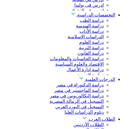
ادرس فى بولندا
ادرس فى التشيك
التخصصات الدراسية
ادرس في المجر
دراسة الطب
ادرس في الصين
دراسة الهندسة
دراسة الآداب
الدراسات الإسلامية
دراسة العلوم
دراسة التربية
دراسة القانون
دراسة الحاسبات والمعلومات
الاقتصاد والعلوم السياسية
دراسة إدارة الأعمال
دراسة التمريض
الدرجات العلمية
دراسة طب الأسنان
دراسة الدكتوراة في مصر
دراسة الصيدلة
دراسة الماجستير في مصر
دراسة العلوم الصحية
دراسة البكالوريوس في مصر
دراسة العلاج الطبيعي
التسجيل في الزمالة المصرية
دراسة الذكاء الاصطناعي
التسجيل في البورد العربي
دراسة الأمن السيبراني
دبلوم الدراسات العليا
الطلاب العرب
الطلاب الأردنيين