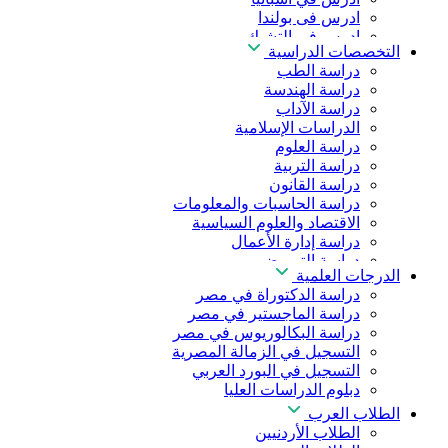
ادرس فى بولندا
ادرس فى التشيك
التخصصات الدراسية
ادرس في المجر
دراسة الطب
ادرس في الصين
دراسة الهندسة
دراسة الآداب
الدراسات الإسلامية
دراسة العلوم
دراسة التربية
دراسة القانون
دراسة الحاسبات والمعلومات
الاقتصاد والعلوم السياسية
دراسة إدارة الأعمال
دراسة التمريض
الدرجات العلمية
دراسة طب الأسنان
دراسة الدكتوراة في مصر
دراسة الصيدلة
دراسة الماجستير في مصر
دراسة العلوم الصحية
دراسة البكالوريوس في مصر
دراسة العلاج الطبيعي
التسجيل في الزمالة المصرية
دراسة الذكاء الاصطناعي
التسجيل في البورد العربي
دراسة الأمن السيبراني
دبلوم الدراسات العليا
الطلاب العرب
الطلاب الأردنيين