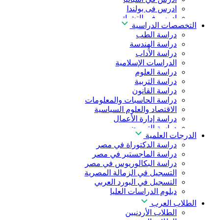
ادرس فى بولندا
ادرس فى التشيك
التخصصات الدراسية
ادرس في المجر
دراسة الطب
ادرس في الصين
دراسة الهندسة
دراسة الآداب
الدراسات الإسلامية
دراسة العلوم
دراسة التربية
دراسة القانون
دراسة الحاسبات والمعلومات
الاقتصاد والعلوم السياسية
دراسة إدارة الأعمال
دراسة التمريض
الدرجات العلمية
دراسة طب الأسنان
دراسة الدكتوراة في مصر
دراسة الصيدلة
دراسة الماجستير في مصر
دراسة العلوم الصحية
دراسة البكالوريوس في مصر
دراسة العلاج الطبيعي
التسجيل في الزمالة المصرية
دراسة الذكاء الاصطناعي
التسجيل في البورد العربي
دراسة الأمن السيبراني
دبلوم الدراسات العليا
الطلاب العرب
الطلاب الأردنيين