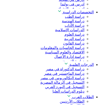
ادرس فى بولندا
ادرس فى التشيك
التخصصات الدراسية
ادرس في المجر
دراسة الطب
ادرس في الصين
دراسة الهندسة
دراسة الآداب
الدراسات الإسلامية
دراسة العلوم
دراسة التربية
دراسة القانون
دراسة الحاسبات والمعلومات
الاقتصاد والعلوم السياسية
دراسة إدارة الأعمال
دراسة التمريض
الدرجات العلمية
دراسة طب الأسنان
دراسة الدكتوراة في مصر
دراسة الصيدلة
دراسة الماجستير في مصر
دراسة العلوم الصحية
دراسة البكالوريوس في مصر
دراسة العلاج الطبيعي
التسجيل في الزمالة المصرية
دراسة الذكاء الاصطناعي
التسجيل في البورد العربي
دراسة الأمن السيبراني
دبلوم الدراسات العليا
الطلاب العرب
الطلاب الأردنيين