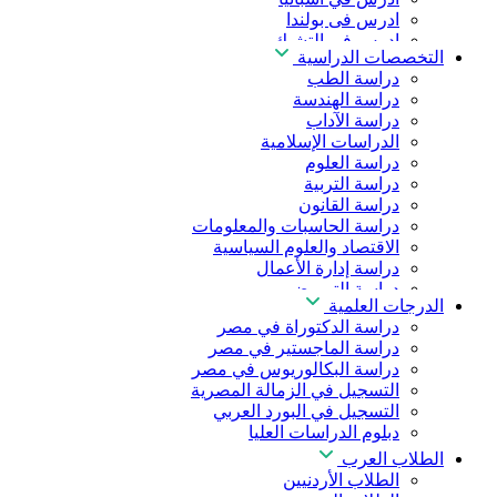
ادرس فى بولندا
ادرس فى التشيك
التخصصات الدراسية
ادرس في المجر
دراسة الطب
ادرس في الصين
دراسة الهندسة
دراسة الآداب
الدراسات الإسلامية
دراسة العلوم
دراسة التربية
دراسة القانون
دراسة الحاسبات والمعلومات
الاقتصاد والعلوم السياسية
دراسة إدارة الأعمال
دراسة التمريض
الدرجات العلمية
دراسة طب الأسنان
دراسة الدكتوراة في مصر
دراسة الصيدلة
دراسة الماجستير في مصر
دراسة العلوم الصحية
دراسة البكالوريوس في مصر
دراسة العلاج الطبيعي
التسجيل في الزمالة المصرية
دراسة الذكاء الاصطناعي
التسجيل في البورد العربي
دراسة الأمن السيبراني
دبلوم الدراسات العليا
الطلاب العرب
الطلاب الأردنيين