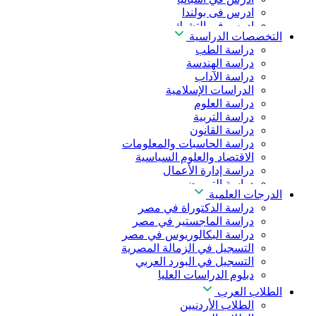
ادرس فى بولندا
ادرس فى التشيك
التخصصات الدراسية
ادرس في المجر
دراسة الطب
ادرس في الصين
دراسة الهندسة
دراسة الآداب
الدراسات الإسلامية
دراسة العلوم
دراسة التربية
دراسة القانون
دراسة الحاسبات والمعلومات
الاقتصاد والعلوم السياسية
دراسة إدارة الأعمال
دراسة التمريض
الدرجات العلمية
دراسة طب الأسنان
دراسة الدكتوراة في مصر
دراسة الصيدلة
دراسة الماجستير في مصر
دراسة العلوم الصحية
دراسة البكالوريوس في مصر
دراسة العلاج الطبيعي
التسجيل في الزمالة المصرية
دراسة الذكاء الاصطناعي
التسجيل في البورد العربي
دراسة الأمن السيبراني
دبلوم الدراسات العليا
الطلاب العرب
الطلاب الأردنيين