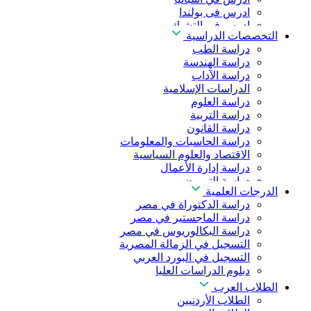
ادرس فى بولندا
ادرس فى التشيك
التخصصات الدراسية
ادرس في المجر
دراسة الطب
ادرس في الصين
دراسة الهندسة
دراسة الآداب
الدراسات الإسلامية
دراسة العلوم
دراسة التربية
دراسة القانون
دراسة الحاسبات والمعلومات
الاقتصاد والعلوم السياسية
دراسة إدارة الأعمال
دراسة التمريض
الدرجات العلمية
دراسة طب الأسنان
دراسة الدكتوراة في مصر
دراسة الصيدلة
دراسة الماجستير في مصر
دراسة العلوم الصحية
دراسة البكالوريوس في مصر
دراسة العلاج الطبيعي
التسجيل في الزمالة المصرية
دراسة الذكاء الاصطناعي
التسجيل في البورد العربي
دراسة الأمن السيبراني
دبلوم الدراسات العليا
الطلاب العرب
الطلاب الأردنيين