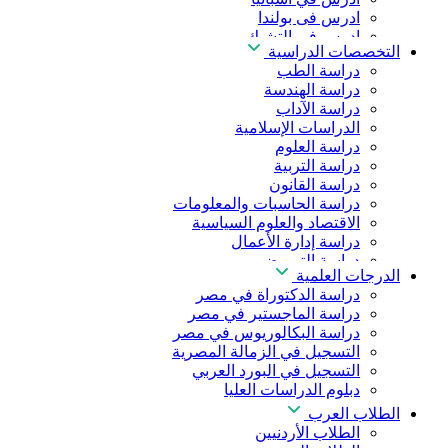
ادرس فى بولندا
ادرس فى التشيك
التخصصات الدراسية
ادرس في المجر
دراسة الطب
ادرس في الصين
دراسة الهندسة
دراسة الآداب
الدراسات الإسلامية
دراسة العلوم
دراسة التربية
دراسة القانون
دراسة الحاسبات والمعلومات
الاقتصاد والعلوم السياسية
دراسة إدارة الأعمال
دراسة التمريض
الدرجات العلمية
دراسة طب الأسنان
دراسة الدكتوراة في مصر
دراسة الصيدلة
دراسة الماجستير في مصر
دراسة العلوم الصحية
دراسة البكالوريوس في مصر
دراسة العلاج الطبيعي
التسجيل في الزمالة المصرية
دراسة الذكاء الاصطناعي
التسجيل في البورد العربي
دراسة الأمن السيبراني
دبلوم الدراسات العليا
الطلاب العرب
الطلاب الأردنيين