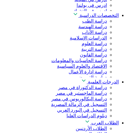
ادرس فى بولندا
ادرس فى التشيك
التخصصات الدراسية
ادرس في المجر
دراسة الطب
ادرس في الصين
دراسة الهندسة
دراسة الآداب
الدراسات الإسلامية
دراسة العلوم
دراسة التربية
دراسة القانون
دراسة الحاسبات والمعلومات
الاقتصاد والعلوم السياسية
دراسة إدارة الأعمال
دراسة التمريض
الدرجات العلمية
دراسة طب الأسنان
دراسة الدكتوراة في مصر
دراسة الصيدلة
دراسة الماجستير في مصر
دراسة العلوم الصحية
دراسة البكالوريوس في مصر
دراسة العلاج الطبيعي
التسجيل في الزمالة المصرية
دراسة الذكاء الاصطناعي
التسجيل في البورد العربي
دراسة الأمن السيبراني
دبلوم الدراسات العليا
الطلاب العرب
الطلاب الأردنيين