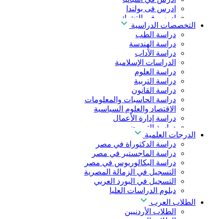
ادرس فى بولندا
ادرس فى التشيك
التخصصات الدراسية
ادرس في المجر
دراسة الطب
ادرس في الصين
دراسة الهندسة
دراسة الآداب
الدراسات الإسلامية
دراسة العلوم
دراسة التربية
دراسة القانون
دراسة الحاسبات والمعلومات
الاقتصاد والعلوم السياسية
دراسة إدارة الأعمال
دراسة التمريض
الدرجات العلمية
دراسة طب الأسنان
دراسة الدكتوراة في مصر
دراسة الصيدلة
دراسة الماجستير في مصر
دراسة العلوم الصحية
دراسة البكالوريوس في مصر
دراسة العلاج الطبيعي
التسجيل في الزمالة المصرية
دراسة الذكاء الاصطناعي
التسجيل في البورد العربي
دراسة الأمن السيبراني
دبلوم الدراسات العليا
الطلاب العرب
الطلاب الأردنيين