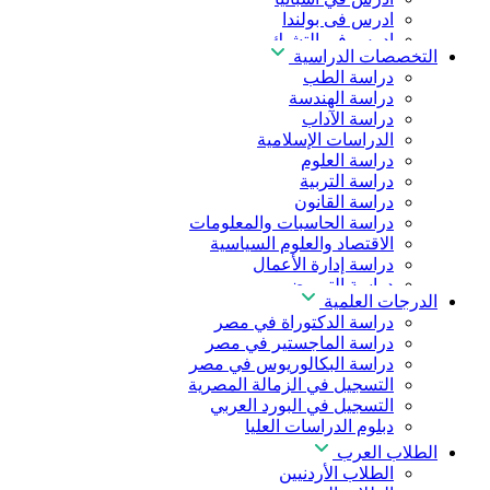
ادرس فى بولندا
ادرس فى التشيك
التخصصات الدراسية
ادرس في المجر
دراسة الطب
ادرس في الصين
دراسة الهندسة
دراسة الآداب
الدراسات الإسلامية
دراسة العلوم
دراسة التربية
دراسة القانون
دراسة الحاسبات والمعلومات
الاقتصاد والعلوم السياسية
دراسة إدارة الأعمال
دراسة التمريض
الدرجات العلمية
دراسة طب الأسنان
دراسة الدكتوراة في مصر
دراسة الصيدلة
دراسة الماجستير في مصر
دراسة العلوم الصحية
دراسة البكالوريوس في مصر
دراسة العلاج الطبيعي
التسجيل في الزمالة المصرية
دراسة الذكاء الاصطناعي
التسجيل في البورد العربي
دراسة الأمن السيبراني
دبلوم الدراسات العليا
الطلاب العرب
الطلاب الأردنيين