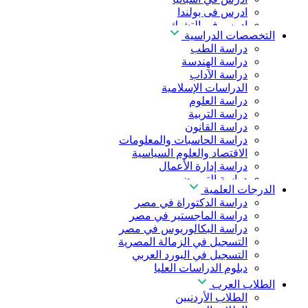
ادرس فى بولندا
ادرس فى التشيك
التخصصات الدراسية
ادرس في المجر
دراسة الطب
ادرس في الصين
دراسة الهندسة
دراسة الآداب
الدراسات الإسلامية
دراسة العلوم
دراسة التربية
دراسة القانون
دراسة الحاسبات والمعلومات
الاقتصاد والعلوم السياسية
دراسة إدارة الأعمال
دراسة التمريض
الدرجات العلمية
دراسة طب الأسنان
دراسة الدكتوراة في مصر
دراسة الصيدلة
دراسة الماجستير في مصر
دراسة العلوم الصحية
دراسة البكالوريوس في مصر
دراسة العلاج الطبيعي
التسجيل في الزمالة المصرية
دراسة الذكاء الاصطناعي
التسجيل في البورد العربي
دراسة الأمن السيبراني
دبلوم الدراسات العليا
الطلاب العرب
الطلاب الأردنيين