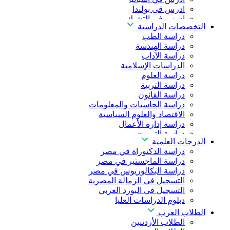
ادرس فى بولندا
ادرس فى التشيك
التخصصات الدراسية
ادرس في المجر
دراسة الطب
ادرس في الصين
دراسة الهندسة
دراسة الآداب
الدراسات الإسلامية
دراسة العلوم
دراسة التربية
دراسة القانون
دراسة الحاسبات والمعلومات
الاقتصاد والعلوم السياسية
دراسة إدارة الأعمال
دراسة التمريض
الدرجات العلمية
دراسة طب الأسنان
دراسة الدكتوراة في مصر
دراسة الصيدلة
دراسة الماجستير في مصر
دراسة العلوم الصحية
دراسة البكالوريوس في مصر
دراسة العلاج الطبيعي
التسجيل في الزمالة المصرية
دراسة الذكاء الاصطناعي
التسجيل في البورد العربي
دراسة الأمن السيبراني
دبلوم الدراسات العليا
الطلاب العرب
الطلاب الأردنيين