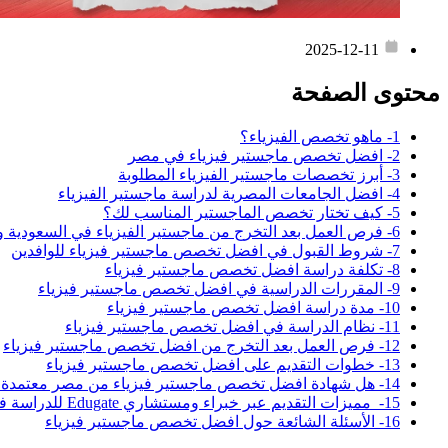
2025-12-11
محتوى الصفحة
1- ماهو تخصص الفيزياء؟
2- افضل تخصص ماجستير فيزياء في مصر
3- أبرز تخصصات ماجستير الفيزياء المطلوبة
4- افضل الجامعات المصرية لدراسة ماجستير الفيزياء
5- كيف تختار تخصص الماجستير المناسب لك؟
6- فرص العمل بعد التخرج من ماجستير الفيزياء في السعودية والخليج
7- شروط القبول في افضل تخصص ماجستير فيزياء للوافدين
8- تكلفة دراسة افضل تخصص ماجستير فيزياء
9- المقررات الدراسية في افضل تخصص ماجستير فيزياء
10- مدة دراسة افضل تخصص ماجستير فيزياء
11- نظام الدراسة في افضل تخصص ماجستير فيزياء
12- فرص العمل بعد التخرج من افضل تخصص ماجستير فيزياء
13- خطوات التقديم على افضل تخصص ماجستير فيزياء
14- هل شهادة افضل تخصص ماجستير فيزياء من مصر معتمدة دوليًا؟
15- مميزات التقديم عبر خبراء ومستشاري Edugate للدراسة في مصر
16- الأسئلة الشائعة حول افضل تخصص ماجستير فيزياء