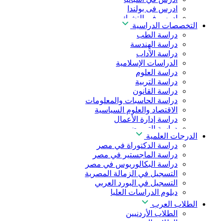
ادرس فى بولندا
ادرس فى التشيك
التخصصات الدراسية
ادرس في المجر
دراسة الطب
ادرس في الصين
دراسة الهندسة
دراسة الآداب
الدراسات الإسلامية
دراسة العلوم
دراسة التربية
دراسة القانون
دراسة الحاسبات والمعلومات
الاقتصاد والعلوم السياسية
دراسة إدارة الأعمال
دراسة التمريض
الدرجات العلمية
دراسة طب الأسنان
دراسة الدكتوراة في مصر
دراسة الصيدلة
دراسة الماجستير في مصر
دراسة العلوم الصحية
دراسة البكالوريوس في مصر
دراسة العلاج الطبيعي
التسجيل في الزمالة المصرية
دراسة الذكاء الاصطناعي
التسجيل في البورد العربي
دراسة الأمن السيبراني
دبلوم الدراسات العليا
الطلاب العرب
الطلاب الأردنيين